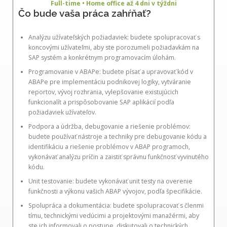
Full-time • Home office až 4 dni v týždni
Čo bude vaša práca zahŕňať?
Analýzu užívateľských požiadaviek: budete spolupracovať s
koncovými užívateľmi, aby ste porozumeli požiadavkám na
SAP systém a konkrétnym programovacím úlohám.
Programovanie v ABAPe: budete písať a upravovať kód v
ABAPe pre implementáciu podnikovej logiky, vytváranie
reportov, vývoj rozhrania, vylepšovanie existujúcich
funkcionalít a prispôsobovanie SAP aplikácií podľa
požiadaviek užívateľov.
Podpora a údržba, debugovanie a riešenie problémov:
budete používať nástroje a techniky pre debugovanie kódu a
identifikáciu a riešenie problémov v ABAP programoch,
vykonávať analýzu príčin a zaistiť správnu funkčnosť vyvinutého
kódu.
Unit testovanie: budete vykonávať unit testy na overenie
funkčnosti a výkonu vašich ABAP vývojov, podľa špecifikácie.
Spolupráca a dokumentácia: budete spolupracovať s členmi
tímu, technickými vedúcimi a projektovými manažérmi, aby
ste ich informovali o postupe, diskutovali o technických