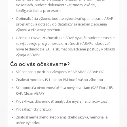
riešeniach, budete dokumentovať zmeny v kóde,
konfiguráciách a procesoch.
Optimalizácia výkonu: budete vykonávať optimalizácia ABAP
programov a dotazov do databázy za účelom zlepšenia
výkonu a efektivity systému.
Učenie a rozvoj zručností: ako ABAP vývojár budete neustále
rozvíjať svoje programovacie zručnosti v ABAPe, sledovať
nové technológie SAP a skúmať osvedčené postupy v oblasti
vývoja v ABAPe.
Čo od vás očakávame?
Skúsenosti s pozíciou vývojárov v SAP ABAP / ABAP OO
Znalosti modulov IS-U alebo PM budú vašou výhodou
Schopnosť a otvorenosť učiť sa novým veciam (SAP Fiori/UI5,
RAP, Clean ABAP)
Proaktivitu, dôslednosť, analytické myslenie, pracovitosť
Prozákaznícky prístup
Znalosť nemeckého alebo anglického jazyka, nemčina je
určite výhodou