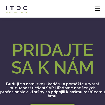
Menu
DOMOV
SLUŽBY
O NÁS
KARIÉRA
BLOG
PRIDAJTE
KONTAKTNÉ ÚDAJE
SA K NÁM
Budujte s nami svoju kariéru a pomôžte utvárať
budúcnosť riešení SAP. Hľadáme nadšených
profesionálov, ktorí by sa pripojili k nášmu rastúcemu
tímu.