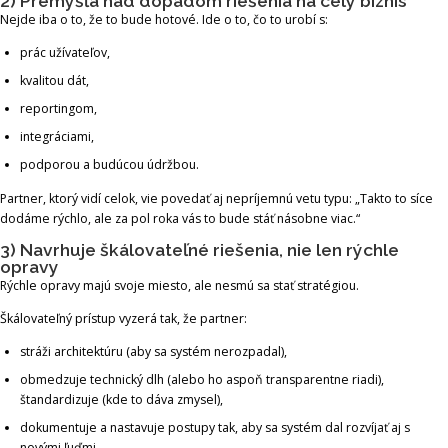
2) Premýšľa nad dopadom riešenia na celý biznis
Nejde iba o to, že to bude hotové. Ide o to, čo to urobí s:
prác užívateľov,
kvalitou dát,
reportingom,
integráciami,
podporou a budúcou údržbou.
Partner, ktorý vidí celok, vie povedať aj nepríjemnú vetu typu: „Takto to síce
dodáme rýchlo, ale za pol roka vás to bude stáť násobne viac.“
3) Navrhuje škálovateľné riešenia, nie len rýchle
opravy
Rýchle opravy majú svoje miesto, ale nesmú sa stať stratégiou.
Škálovateľný prístup vyzerá tak, že partner:
stráži architektúru (aby sa systém nerozpadal),
obmedzuje technický dlh (alebo ho aspoň transparentne riadi),
štandardizuje (kde to dáva zmysel),
dokumentuje a nastavuje postupy tak, aby sa systém dal rozvíjať aj s
novými ľuďmi.