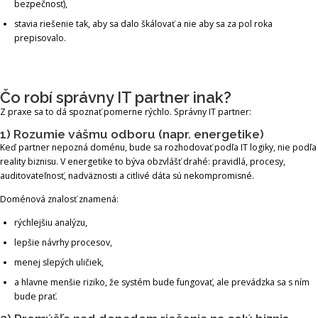
bezpečnosť),
stavia riešenie tak, aby sa dalo škálovať a nie aby sa za pol roka
prepisovalo.
Čo robí správny IT partner inak?
Z praxe sa to dá spoznať pomerne rýchlo. Správny IT partner:
1) Rozumie vášmu odboru (napr. energetike)
Keď partner nepozná doménu, bude sa rozhodovať podľa IT logiky, nie podľa
reality biznisu. V energetike to býva obzvlášť drahé: pravidlá, procesy,
auditovateľnosť, nadväznosti a citlivé dáta sú nekompromisné.
Doménová znalosť znamená:
rýchlejšiu analýzu,
lepšie návrhy procesov,
menej slepých uličiek,
a hlavne menšie riziko, že systém bude fungovať, ale prevádzka sa s ním
bude prať.