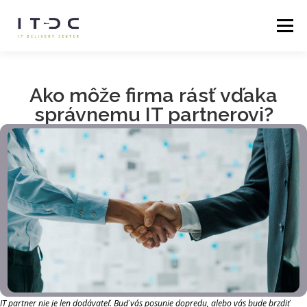
Menu
DOMOV
SLUŽBY
O NÁS
KARIÉRA
BLOG
Ako môže firma rásť vďaka
správnemu IT partnerovi?
KONTAKTNÉ ÚDAJE
IT partner nie je len dodávateľ. Buď vás posunie dopredu, alebo vás bude brzdiť