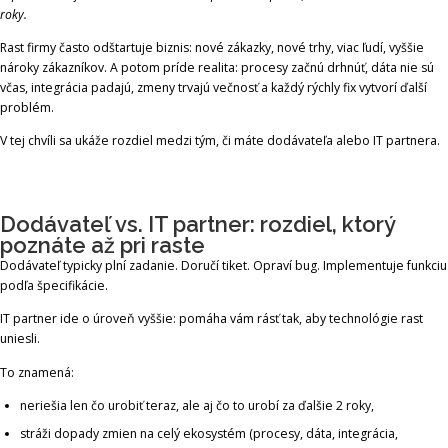
roky.
Rast firmy často odštartuje biznis: nové zákazky, nové trhy, viac ľudí, vyššie
nároky zákazníkov. A potom príde realita: procesy začnú drhnúť, dáta nie sú
včas, integrácia padajú, zmeny trvajú večnosť a každý rýchly fix vytvorí ďalší
problém.
V tej chvíli sa ukáže rozdiel medzi tým, či máte dodávateľa alebo IT partnera.
Dodávateľ vs. IT partner: rozdiel, ktorý
poznáte až pri raste
Dodávateľ typicky plní zadanie. Doručí tiket. Opraví bug. Implementuje funkciu
podľa špecifikácie.
IT partner ide o úroveň vyššie: pomáha vám rásť tak, aby technológie rast
uniesli.
To znamená:
neriešia len čo urobiť teraz, ale aj čo to urobí za ďalšie 2 roky,
stráži dopady zmien na celý ekosystém (procesy, dáta, integrácia,