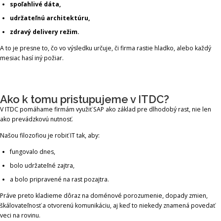
spoľahlivé dáta,
udržateľnú architektúru,
zdravý delivery režim.
A to je presne to, čo vo výsledku určuje, či firma rastie hladko, alebo každý
mesiac hasí iný požiar.
Ako k tomu pristupujeme v ITDC?
V ITDC pomáhame firmám využiť SAP ako základ pre dlhodobý rast, nie len
ako prevádzkovú nutnosť.
Našou filozofiou je robiť IT tak, aby:
fungovalo dnes,
bolo udržateľné zajtra,
a bolo pripravené na rast pozajtra.
Práve preto kladieme dôraz na doménové porozumenie, dopady zmien,
škálovateľnosť a otvorenú komunikáciu, aj keď to niekedy znamená povedať
veci na rovinu.