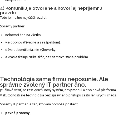
4) Komunikuje otvorene a hovorí aj nepríjemnú
pravdu
Toto je možno najväčší rozdiel.
Správny partner:
nehovorí áno na všetko,
vie oponovať (vecne a s rešpektom),
dáva odporúčania, nie výhovorky,
a včas eskaluje riziká skôr, než sa z nich stane problém.
Technológia sama firmu neposunie. Ale
správne zvolený IT partner áno.
Je lákavé veriť, že rast vyrieši nový systém, nový modul alebo nová platforma.
V skutočnosti ale technológia bez správneho prístupu často len urýchli chaos.
Správny IT partner je ten, kto vám pomôže postaviť:
pevné procesy,