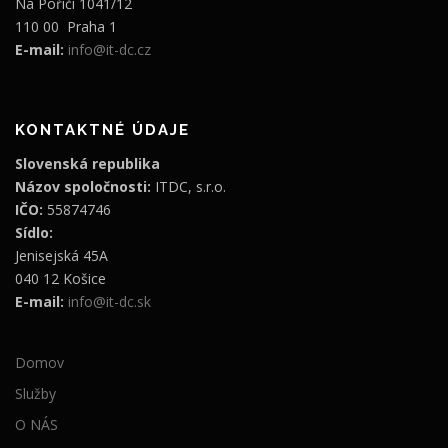
Na Poříčí 1041/12
110 00 Praha 1
E-mail:
info@it-dc.cz
KONTAKTNÉ ÚDAJE
Slovenská republika
Názov spoločnosti:
ITDC, s.r.o.
IČO:
55874746
Sídlo:
Jenisejská 45A
040 12 Košice
E-mail:
info@it-dc.sk
Domov
Služby
O NÁS