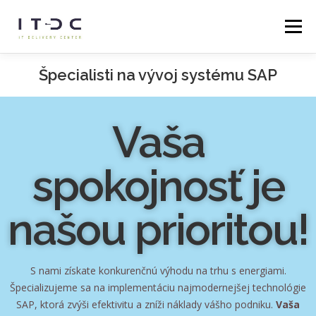
Menu
Špecialisti na vývoj systému SAP
DOMOV
SLUŽBY
O NÁS
KARIÉRA
BLOG
Vaša
KONTAKTNÉ ÚDAJE
spokojnosť je
našou prioritou!
S nami získate konkurenčnú výhodu na trhu s energiami.
Špecializujeme sa na implementáciu najmodernejšej technológie
SAP, ktorá zvýši efektivitu a zníži náklady vášho podniku.
Vaša