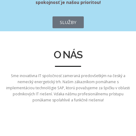
spokojnosť je našou prioritou!
SLUŽBY
O NÁS
Sme inovatívna IT spoločnosť zameraná predovšetkým na český a
nemecký energetický trh. Našim zákazníkom pomáhame s
implementáciou technológie SAP, ktorú považujeme za špičku v oblasti
podnikových IT riešení. Vďaka nášmu profesionálnemu prístupu
ponúkame spoľahlivé a funkčné riešenia!